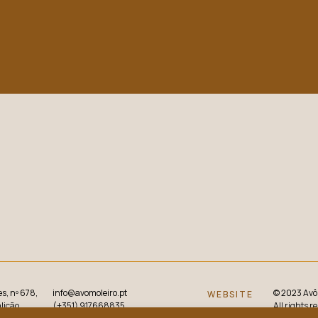
 pesquisa.
s, nº 678,
info@avomoleiro.pt
© 2023 Avô
WEBSITE
licão,
(+351) 917668835
All rights r