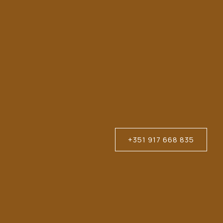
Region
—
MINHO
—
ACTIVITIES
+351 917 668 835
a