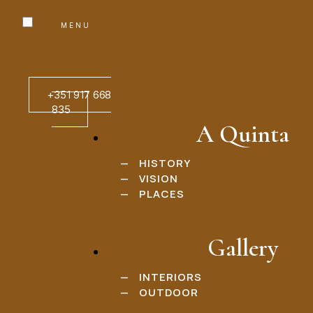
+351 917 668
835
A Quinta
—
HISTORY
—
VISION
—
PLACES
Resultados
Gallery
—
INTERIORS
—
OUTDOOR