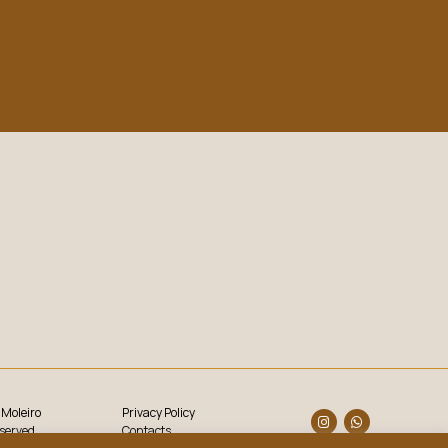
 Moleiro
P
rivacy Policy
eserved
Contacts