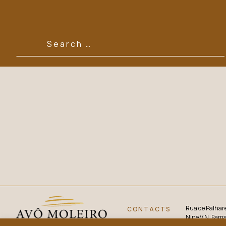
Não encontrámos resultados que correspondam à sua
Rua de Palhare
CONTACTS
Nine V.N. Fama